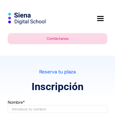
Saltar
al
contenido
Toggle
Navigat
Inicio
Contáctanos
Campus
Reserva tu plaza
Inscripción
Nombre*